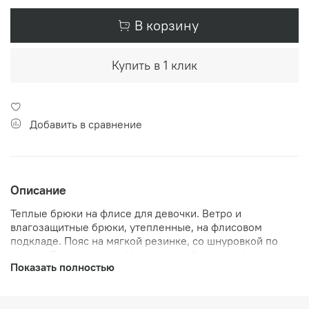
В корзину
Купить в 1 клик
Добавить в сравнение
Описание
Теплые брюки на флисе для девочки. Ветро и
влагозащитные брюки, утепленные, на флисовом
подкладе. Пояс на мягкой резинке, со шнуровкой по
центру. Без карманов. Утепленные брюки на флисе -
Показать полностью
идеальный вариант на осень и теплую зиму.