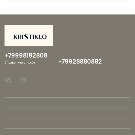
+79998192808
+79928880882
Справочная служба