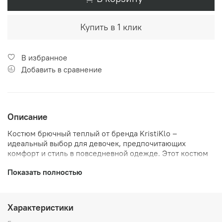
Купить в 1 клик
В избранное
Добавить в сравнение
Описание
Костюм брючный теплый от бренда KristiKlo –
идеальный выбор для девочек, предпочитающих
комфорт и стиль в повседневной одежде. Этот костюм
выполнен из немнущегося и эластичного материала,
Показать полностью
состоящего из полиэстера, нейлона и кашемира, что
обеспечивает идеальное сочетание тепла и удобства.
Модель брюк широкая, что делает костюм особенно
удобным для активных девочек. Особенностью костюма
Характеристики
является его фактура ворсистой ткани, которая