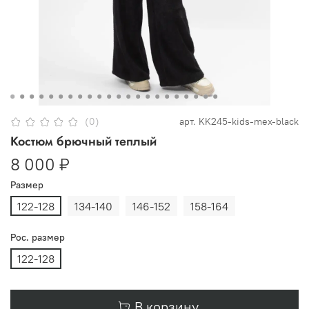
(0)
арт.
KK245-kids-mex-black
Костюм брючный теплый
8 000 ₽
Размер
122-128
134-140
146-152
158-164
Рос. размер
122-128
В корзину