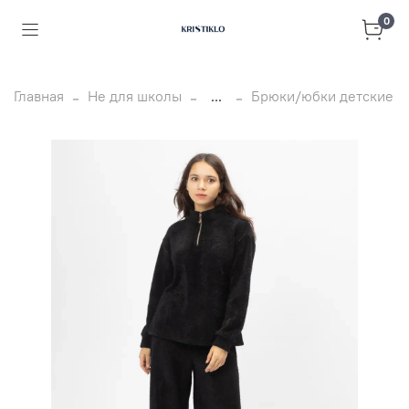
0
Главная
Не для школы
...
Брюки/юбки детские