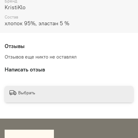
подобрать ее к любому образу. Майка KristiKlo станет
Бренд
незаменимой вещью для повседневной носки,
KristiKlo
пляжного отдыха или занятий спортом.
Состав
хлопок 95%, эластан 5 %
Отзывы
Отзывов еще никто не оставлял
Написать отзыв
Выбрать