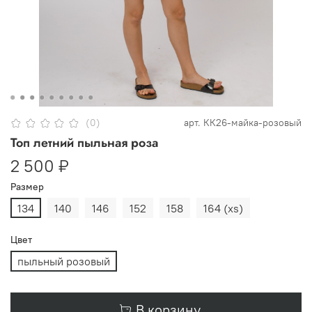
(0)
арт.
КК26-майка-розовый
Топ летний пыльная роза
2 500 ₽
Размер
134
140
146
152
158
164 (xs)
Цвет
пыльный розовый
В корзину