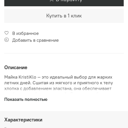
Купить в 1 клик
В избранное
Добавить в сравнение
Описание
Майка KristiKlo — это идеальный выбор для жарких
летних дней. Сшитая из мягкого и приятного к телу
хлопка с добавлением эластана, она обеспечивает
комфорт и свободу движений. Благодаря облегающему
Показать полностью
крою, майка подчеркнет вашу фигуру, а
воздухопроницаемость материала подарит ощущение
свежести. Модель доступна в нежном цвете "пыльная
роза" цвете с контрастной отделкой с деликатным
Характеристики
блеском по пройме и горловине, что позволяет легко