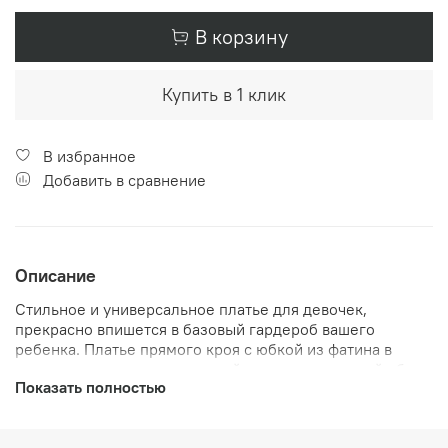
В корзину
Купить в 1 клик
В избранное
Добавить в сравнение
Описание
Стильное и универсальное платье для девочек,
прекрасно впишется в базовый гардероб вашего
ребенка. Платье прямого кроя с юбкой из фатина в
горошек создаст праздничный или повседневный образ
Показать полностью
для вашей принцессы. Длинный рукав, выполнен из
мягкого фатина, который не колется и приятен к телу,
внизу с удлиненными растущими и эластичными