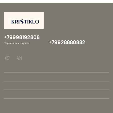
+79998192808
+79928880882
Справочная служба