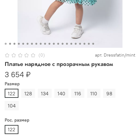
(0)
арт.
Dressfatin/mint
Платье нарядное с прозрачным рукавом
3 654 ₽
Размер
122
128
134
140
116
110
98
104
Рос. размер
122