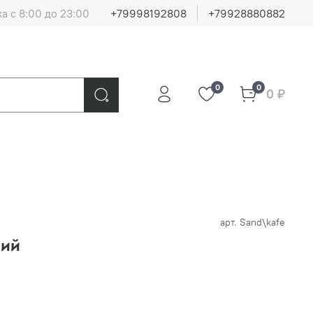
а с 8:00 до 23:00
+79998192808
+79928880882
0
0
0 ₽
арт.
Sand\kafe
ний