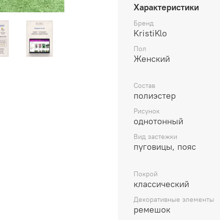
образа. Тренч - базовая
Характеристики
весной. Наш тренчкот дв
напылением, что создае
Бренд
KristiKlo
разбавлена яркими элем
обработана контрастной
Пол
построена таким образом
Женский
поясе шлевки, в которы
встречная складка, что о
Состав
ходить удобно. Плащ осе
полиэстер
тренчкот от бренда Kris
Рисунок
Удобное пальто не сковы
однотонный
Вид застежки
пуговицы, пояс
Покрой
классический
Декоративные элементы
ремешок