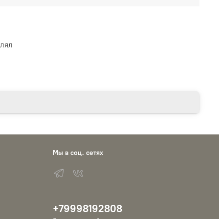
влял
Мы в соц. сетях
+79998192808