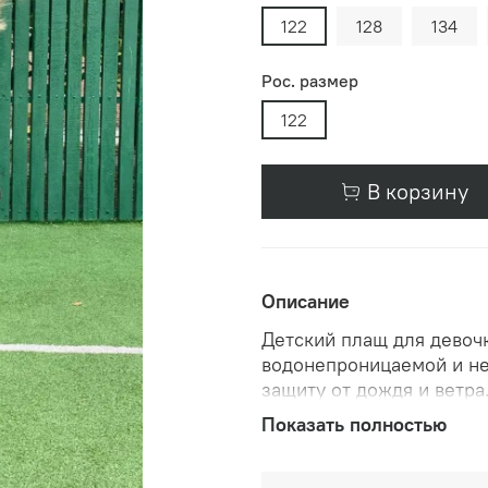
122
128
134
Рос. размер
122
В корзину
Описание
Детский плащ для девоч
водонепроницаемой и не
защиту от дождя и ветр
до +20 градусов, что д
Показать полностью
погодных условий. Экск
защитит в непогоду, но