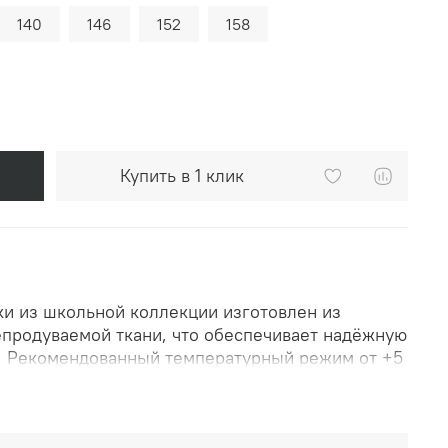
140
146
152
158
Купить в 1 клик
ки из школьной коллекции изготовлен из
продуваемой ткани, что обеспечивает надёжную
а. Рекомендованный температурный режим от +5
елает его идеальным выбором для разнообразных
люзивная модель тренча для девочки не только
 и станет стильным дополнением школьного