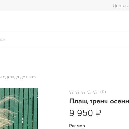
Доставк
я одежда детская
(0)
Плащ тренч осен
9 950 ₽
Размер