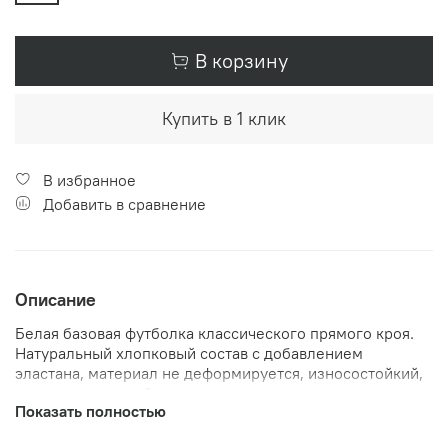
В корзину
Купить в 1 клик
В избранное
Добавить в сравнение
Описание
Белая базовая футболка классического прямого кроя.
Натуральный хлопковый состав с добавлением
эластана, материал не деформируется, износостойкий,
довольно плотный и немного тянется, но позволяет
Показать полностью
коже дышать. Футболка детская хлопковая с коротким
рукавом, вырез горловины округлый. Модель футболки