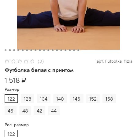
(0)
арт.
Futbolka_fizra
Футболка белая с принтом
1 518 ₽
Размер
122
128
134
140
146
152
158
46
48
42
44
Рос. размер
122