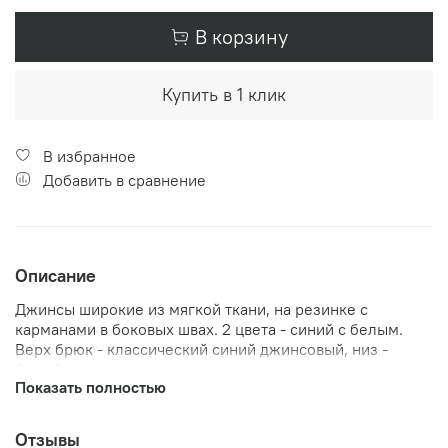
В корзину
Купить в 1 клик
В избранное
Добавить в сравнение
Описание
Джинсы широкие из мягкой ткани, на резинке с
карманами в боковых швах. 2 цвета - синий с белым.
Верх брюк - классический синий джинсовый, низ -
белый.
Показать полностью
Обратите внимание: эти изделия не массового
производства, изготавливаются индивидуально. Сроки
Отзывы
зависят от количества.