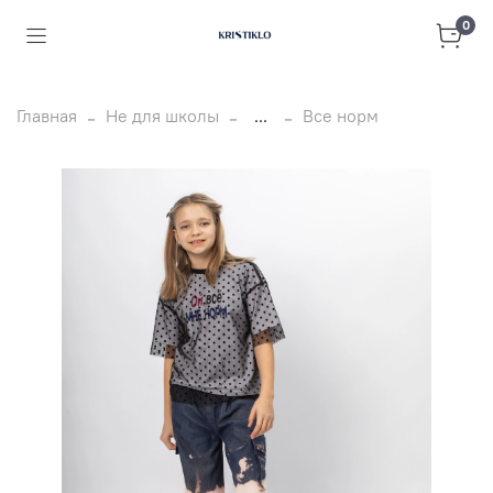
0
Главная
Не для школы
...
Все норм